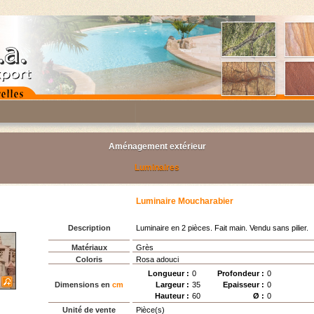
Aménagement extérieur
Luminaires
Luminaire Moucharabier
Description
Luminaire en 2 pièces. Fait main. Vendu sans pilier.
Matériaux
Grès
Coloris
Rosa adouci
Longueur :
0
Profondeur :
0
Dimensions en
cm
Largeur :
35
Epaisseur :
0
Hauteur :
60
Ø :
0
Unité de vente
Pièce(s)