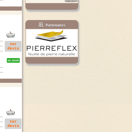
Validation
Partenaires
sur
devis
en stock
sur
devis