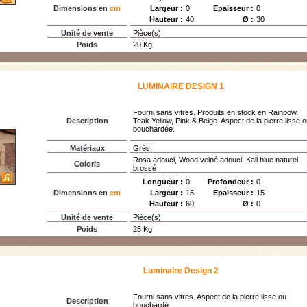
Dimensions en
cm
Largeur :
0
Epaisseur :
0
Hauteur :
40
Ø :
30
Unité de vente
Pièce(s)
Poids
20 Kg
LUMINAIRE DESIGN 1
Fourni sans vitres. Produits en stock en Rainbow,
Description
Teak Yellow, Pink & Beige. Aspect de la pierre lisse 
bouchardée.
Matériaux
Grès
Rosa adouci, Wood veiné adouci, Kali blue naturel
Coloris
brossé
Longueur :
0
Profondeur :
0
Dimensions en
cm
Largeur :
15
Epaisseur :
15
Hauteur :
60
Ø :
0
Unité de vente
Pièce(s)
Poids
25 Kg
Luminaire Design 2
Fourni sans vitres. Aspect de la pierre lisse ou
Description
bouchardé.