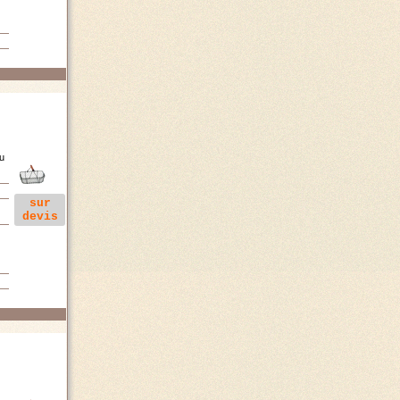
ou
sur
devis