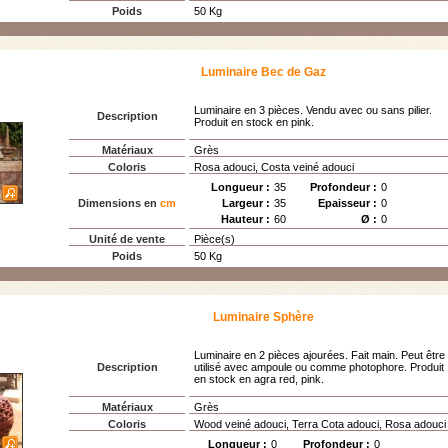
Poids
50 Kg
Luminaire Bec de Gaz
Luminaire en 3 pièces. Vendu avec ou sans pilier.
Description
Produit en stock en pink.
Matériaux
Grès
Coloris
Rosa adouci, Costa veiné adouci
Longueur :
35
Profondeur :
0
Dimensions en
cm
Largeur :
35
Epaisseur :
0
Hauteur :
60
Ø :
0
Unité de vente
Pièce(s)
Poids
50 Kg
Luminaire Sphère
Luminaire en 2 pièces ajourées. Fait main. Peut être
Description
utilisé avec ampoule ou comme photophore. Produit
en stock en agra red, pink.
Matériaux
Grès
Coloris
Wood veiné adouci, Terra Cota adouci, Rosa adouci
Longueur :
0
Profondeur :
0