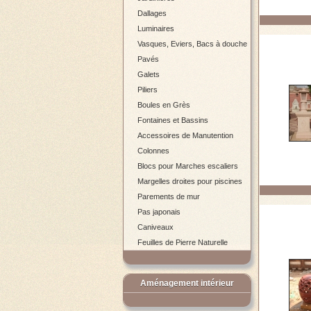
Dallages
Luminaires
Vasques, Eviers, Bacs à douche
Pavés
Galets
Piliers
Boules en Grès
Fontaines et Bassins
Accessoires de Manutention
Colonnes
Blocs pour Marches escaliers
Margelles droites pour piscines
Parements de mur
Pas japonais
Caniveaux
Feuilles de Pierre Naturelle
Aménagement intérieur