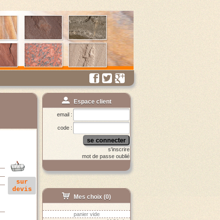
Espace client
email :
code :
se connecter
s'inscrire
mot de passe oublié
sur
devis
Mes choix (
0
)
panier vide